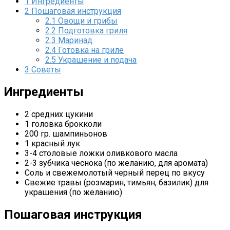
1
Ингредиенты
2
Пошаговая инструкция
2.1
Овощи и грибы
2.2
Подготовка гриля
2.3
Маринад
2.4
Готовка на гриле
2.5
Украшение и подача
3
Советы
Ингредиенты
2 средних цукини
1 головка брокколи
200 гр. шампиньонов
1 красный лук
3-4 столовые ложки оливкового масла
2-3 зубчика чеснока (по желанию, для аромата)
Соль и свежемолотый черный перец по вкусу
Свежие травы (розмарин, тимьян, базилик) для
украшения (по желанию)
Пошаговая инструкция