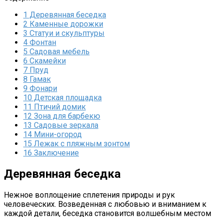
1
Деревянная беседка
2
Каменные дорожки
3
Статуи и скульптуры
4
Фонтан
5
Садовая мебель
6
Скамейки
7
Пруд
8
Гамак
9
Фонари
10
Детская площадка
11
Птичий домик
12
Зона для барбекю
13
Садовые зеркала
14
Мини-огород
15
Лежак с пляжным зонтом
16
Заключение
Деревянная беседка
Нежное воплощение сплетения природы и рук
человеческих. Возведенная с любовью и вниманием к
каждой детали, беседка становится волшебным местом