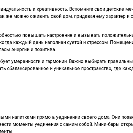
видуальность и креативность. Вспомните свои детские меч
ак же можно оживить свой дом, придавая ему характер и с
обностью повышать настроение и вызывать положительные
 когда каждый день наполнен суетой и стрессом. Помещен
пасы энергии и позитива.
ребует умеренности и гармонии. Важно выбирать правильны
ь сбалансированное и уникальное пространство, где кажд
ыми напитками прямо в уединении своего дома. Они позво
ести моменты уединения с самим собой. Мини-бары откры
менты.