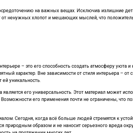
сосредоточению на важных вещах. Исключив излишние дета
т от ненужных хлопот и мешающих мыслей, что положител
терьере – это его способность создать атмосферу уюта и 
тный характер. Вне зависимости от стиля интерьера – от
 ей уникальность.
является его универсальность. Этот материал может испо
Возможности его применения почти не ограничены, что по
иалом. Сегодня, когда всё больше людей стремятся к усто
ся природным образом и не наносит серьезного вреда ок
ность на протяжении многих лет.