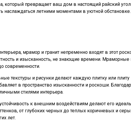
а, который превращает ваш дом в настоящий райский уго
ь наслаждаться летними моментами в уютной обстановке.
и
нтерьера, мрамор и гранит непременно входят в этот рос
ность и изысканность, не знающие времени. Мраморные и
 до современности.
льные текстуры и рисунки делают каждую плитку или плит
авляет в пространство изысканности и роскоши. Благодар
зличными стилями интерьера.
 и устойчивость к внешним воздействиям делают его идеа
тенков, от глубоких черных до теплых коричневых и серых
их лет.